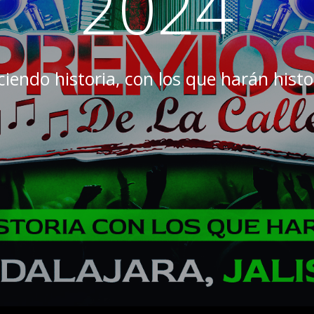
2024
iendo historia, con los que harán histo